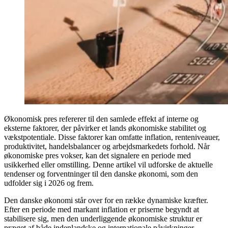
Økonomisk pres refererer til den samlede effekt af interne og
eksterne faktorer, der påvirker et lands økonomiske stabilitet og
vækstpotentiale. Disse faktorer kan omfatte inflation, renteniveauer,
produktivitet, handelsbalancer og arbejdsmarkedets forhold. Når
økonomiske pres vokser, kan det signalere en periode med
usikkerhed eller omstilling. Denne artikel vil udforske de aktuelle
tendenser og forventninger til den danske økonomi, som den
udfolder sig i 2026 og frem.
Den danske økonomi står over for en række dynamiske kræfter.
Efter en periode med markant inflation er priserne begyndt at
stabilisere sig, men den underliggende økonomiske struktur er
præget af både indenlandske og internationale påvirkninger.