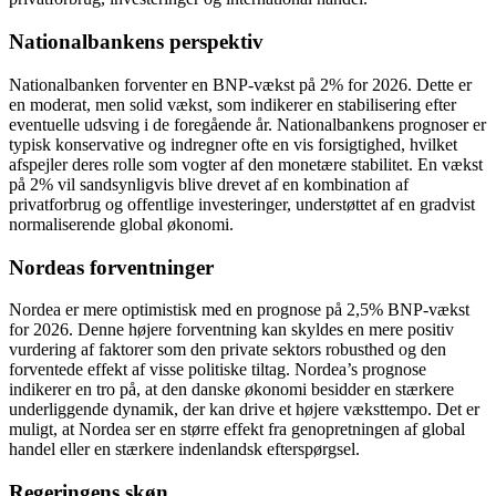
Nationalbankens perspektiv
Nationalbanken forventer en BNP-vækst på 2% for 2026. Dette er
en moderat, men solid vækst, som indikerer en stabilisering efter
eventuelle udsving i de foregående år. Nationalbankens prognoser er
typisk konservative og indregner ofte en vis forsigtighed, hvilket
afspejler deres rolle som vogter af den monetære stabilitet. En vækst
på 2% vil sandsynligvis blive drevet af en kombination af
privatforbrug og offentlige investeringer, understøttet af en gradvist
normaliserende global økonomi.
Nordeas forventninger
Nordea er mere optimistisk med en prognose på 2,5% BNP-vækst
for 2026. Denne højere forventning kan skyldes en mere positiv
vurdering af faktorer som den private sektors robusthed og den
forventede effekt af visse politiske tiltag. Nordea’s prognose
indikerer en tro på, at den danske økonomi besidder en stærkere
underliggende dynamik, der kan drive et højere væksttempo. Det er
muligt, at Nordea ser en større effekt fra genopretningen af global
handel eller en stærkere indenlandsk efterspørgsel.
Regeringens skøn