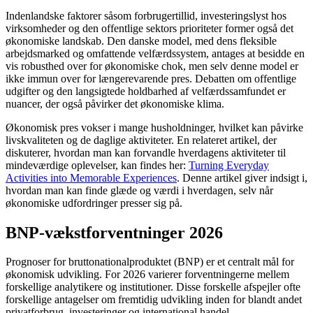
Indenlandske faktorer såsom forbrugertillid, investeringslyst hos
virksomheder og den offentlige sektors prioriteter former også det
økonomiske landskab. Den danske model, med dens fleksible
arbejdsmarked og omfattende velfærdssystem, antages at besidde en
vis robusthed over for økonomiske chok, men selv denne model er
ikke immun over for længerevarende pres. Debatten om offentlige
udgifter og den langsigtede holdbarhed af velfærdssamfundet er
nuancer, der også påvirker det økonomiske klima.
Økonomisk pres vokser i mange husholdninger, hvilket kan påvirke
livskvaliteten og de daglige aktiviteter. En relateret artikel, der
diskuterer, hvordan man kan forvandle hverdagens aktiviteter til
mindeværdige oplevelser, kan findes her:
Turning Everyday
Activities into Memorable Experiences
. Denne artikel giver indsigt i,
hvordan man kan finde glæde og værdi i hverdagen, selv når
økonomiske udfordringer presser sig på.
BNP-vækstforventninger 2026
Prognoser for bruttonationalproduktet (BNP) er et centralt mål for
økonomisk udvikling. For 2026 varierer forventningerne mellem
forskellige analytikere og institutioner. Disse forskelle afspejler ofte
forskellige antagelser om fremtidig udvikling inden for blandt andet
privatforbrug, investeringer og international handel.