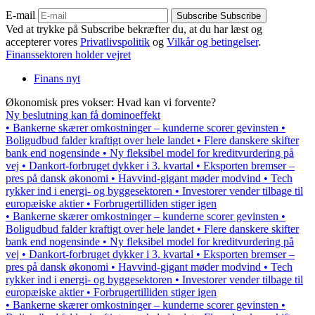
E-mail
Subscribe
Subscribe
Ved at trykke på Subscribe bekræfter du, at du har læst og
accepterer vores
Privatlivspolitik
og
Vilkår og betingelser
.
Finanssektoren holder vejret
Finans nyt
Økonomisk pres vokser: Hvad kan vi forvente?
Ny beslutning kan få dominoeffekt
• Bankerne skærer omkostninger – kunderne scorer gevinsten •
Boligudbud falder kraftigt over hele landet • Flere danskere skifter
bank end nogensinde • Ny fleksibel model for kreditvurdering på
vej • Dankort-forbruget dykker i 3. kvartal • Eksporten bremser –
pres på dansk økonomi • Havvind-gigant møder modvind • Tech
rykker ind i energi- og byggesektoren • Investorer vender tilbage til
europæiske aktier • Forbrugertilliden stiger igen
• Bankerne skærer omkostninger – kunderne scorer gevinsten •
Boligudbud falder kraftigt over hele landet • Flere danskere skifter
bank end nogensinde • Ny fleksibel model for kreditvurdering på
vej • Dankort-forbruget dykker i 3. kvartal • Eksporten bremser –
pres på dansk økonomi • Havvind-gigant møder modvind • Tech
rykker ind i energi- og byggesektoren • Investorer vender tilbage til
europæiske aktier • Forbrugertilliden stiger igen
• Bankerne skærer omkostninger – kunderne scorer gevinsten •