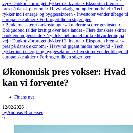
vej • Dankort-forbruget dykker i 3. kvartal • Eksporten bremser –
pres på dansk økonomi • Havvind-gigant møder modvind • Tech
rykker ind i energi- og byggesektoren • Investorer vender tilbage til
europæiske aktier • Forbrugertilliden stiger igen
• Bankerne skærer omkostninger – kunderne scorer gevinsten •
Boligudbud falder kraftigt over hele landet • Flere danskere skifter
bank end nogensinde • Ny fleksibel model for kreditvurdering på
vej • Dankort-forbruget dykker i 3. kvartal • Eksporten bremser –
pres på dansk økonomi • Havvind-gigant møder modvind • Tech
rykker ind i energi- og byggesektoren • Investorer vender tilbage til
europæiske aktier • Forbrugertilliden stiger igen
Økonomisk pres vokser: Hvad
kan vi forvente?
Finans nyt
12/02/2026
by
Andreas Brodersen
0