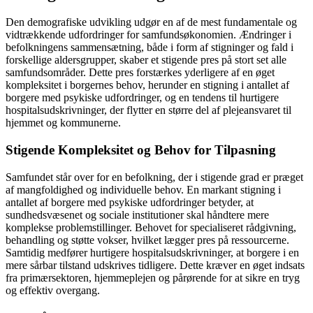
Den demografiske udvikling udgør en af de mest fundamentale og
vidtrækkende udfordringer for samfundsøkonomien. Ændringer i
befolkningens sammensætning, både i form af stigninger og fald i
forskellige aldersgrupper, skaber et stigende pres på stort set alle
samfundsområder. Dette pres forstærkes yderligere af en øget
kompleksitet i borgernes behov, herunder en stigning i antallet af
borgere med psykiske udfordringer, og en tendens til hurtigere
hospitalsudskrivninger, der flytter en større del af plejeansvaret til
hjemmet og kommunerne.
Stigende Kompleksitet og Behov for Tilpasning
Samfundet står over for en befolkning, der i stigende grad er præget
af mangfoldighed og individuelle behov. En markant stigning i
antallet af borgere med psykiske udfordringer betyder, at
sundhedsvæsenet og sociale institutioner skal håndtere mere
komplekse problemstillinger. Behovet for specialiseret rådgivning,
behandling og støtte vokser, hvilket lægger pres på ressourcerne.
Samtidig medfører hurtigere hospitalsudskrivninger, at borgere i en
mere sårbar tilstand udskrives tidligere. Dette kræver en øget indsats
fra primærsektoren, hjemmeplejen og pårørende for at sikre en tryg
og effektiv overgang.