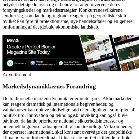
betyder det øgede risici og et behov for at genoverveje deres
forsyningskæder og markedsstrategier. Konkurrencevilkårene
ændrer sig, som lande og regioner reagerer på geopolitiske skift,
hvilket kan føre til protektionisme, nye handelsaftaler og en generel
omformning af det globale økonomiske landskab.
Advertisement
Markedsdynamikkernes Forandring
De traditionelle markedsdynamikker er under pres. Aktiemarkeder
kan reagere dramatisk på internationale begivenheder, og
valutakurser kan opleve pludselige fald eller stigninger som følge af
politisk uro. Innovation og teknologisk udvikling kan også blive
påvirket, da lande prioriterer nationale sikkerhedsinteresser og
potentielt begrænser adgangen til følsom teknologi. Virksomheder,
der opererer internationalt, skal konstant overvåge det geopolitiske
klima og være forberedt på at tilpasse sig hurtigt skiftende forhold.