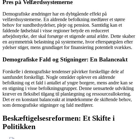
Pres på Velfærdssystemerne
Demografiske ændringer har en dybtgående effekt på
velfærdssystemerne. En aldrende befolkning medfører et større
behov for sundhedsydelser, pleje og pension. Samtidig kan et
faldende fødselstal i visse regioner betyde en reduceret
arbejdsstyrke, der skal forsørge et stigende antal ældre. Dette skaber
en asymmetrisk belastning på systemerne, hvor efterspørgslen efter
ydelser stiger, mens grundlaget for finansiering potentielt svækkes.
Demografiske Fald og Stigninger: En Balanceakt
Forskelle i demografiske tendenser påvirker forskellige dele af
samfundet forskelligt. Nogle områder oplever en aldrende
befolkning og et fald i antallet af yngre borgere, mens andre kan se
en stigning i visse befolkningsgrupper. Denne uensartede udvikling
kræver en fleksibel tilgang til planlægning og ressourceallokering.
Det er en konstant balanceakt at imødekomme de skiftende behov,
som demografiske stigninger og fald medfører.
Beskæftigelsesreformen: Et Skifte i
Politikken