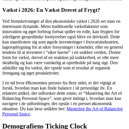
Vækst i 2026: En Vækst Drevet af Frygt?
Ved fremskrivninger af den økonomiske vækst i 2026 ser man en
interessant dynamik. Mens traditionelle vækstfaktorer som
innovation og øget forbrug fortsat spiller en rolle, kan frygten for
yderligere geopolitiske forstyrrelser også blive en drivkraft. Dette
kan manifestere sig som øgede investeringer i forsvarsindustrien,
lageropbygning for at sikre forsyninger i krisetider, eller en generel
tendens til at investere i “sikre havne” i en usikker verden. Denne
form for vækst, drevet af en reaktion på usikkerhed, er ofte mere
skrøbelig og kan være vanskelig at opretholde på lang sigt. Den
adskiller sig fra vækst, der opstår som et resultat af organisk
fremgang og øget produktivitet.
I en tid hvor Økonomien presses fra flere sider, er det vigtigt at
forstå, hvordan man kan finde balance i sit personlige liv. En
relateret artikel, der udforsker dette emne, er “Mastering the Art of
Balancing Personal Space”, som giver indsigt i, hvordan man kan
navigere i de udfordringer, der opstår i en presset økonomisk
situation. Du kan læse artiklen her:
Mastering the Art of Balancing
Personal Space
.
Demografiens Ticking Clock