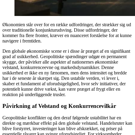
Økonomien står over for en række udfordringer, der strækker sig ud
over traditionelle konjunkturudsving. Disse udfordringer, der
kommer fra flere fronter, kræver en nuanceret forståelse for at kunne
navigere i fremtiden.
Den globale økonomiske scene er i disse år præget af en signifikant
grad af usikkerhed. Geopolitiske spændinger udgør en permanent
skygge, der påvirker alle aspekter af nationernes økonomiske
velstand, konkurrenceevne og markedsdynamikker. Denne
usikkerhed er ikke en ny fænomen, men dens intensitet og bredde
har i de seneste år skærpet sig. Den ustabile verden, vi lever i,
skaber et fundament af uforudsigelighed, hvor selv initiativer, der
potentielt kunne drive vækst, kan være præget af frygt eller en
reaktion på underliggende trusler.
Påvirkning af Velstand og Konkurrencevilkår
Geopolitiske konflikter og den deraf følgende ustabilitet har en
direkte og mærkbar effekt på den globale velstand. Handelsruter kan
blive forstyrret, investeringer kan blive afskrækket, og priser på
essentielle råvarer kan svinge uforudsigeligt. For virksomheder