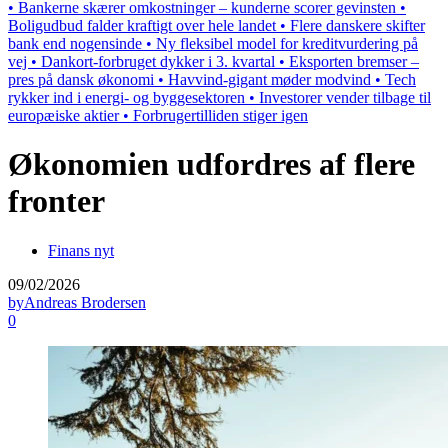
• Bankerne skærer omkostninger – kunderne scorer gevinsten •
Boligudbud falder kraftigt over hele landet • Flere danskere skifter
bank end nogensinde • Ny fleksibel model for kreditvurdering på
vej • Dankort-forbruget dykker i 3. kvartal • Eksporten bremser –
pres på dansk økonomi • Havvind-gigant møder modvind • Tech
rykker ind i energi- og byggesektoren • Investorer vender tilbage til
europæiske aktier • Forbrugertilliden stiger igen
Økonomien udfordres af flere
fronter
Finans nyt
09/02/2026
by
Andreas Brodersen
0